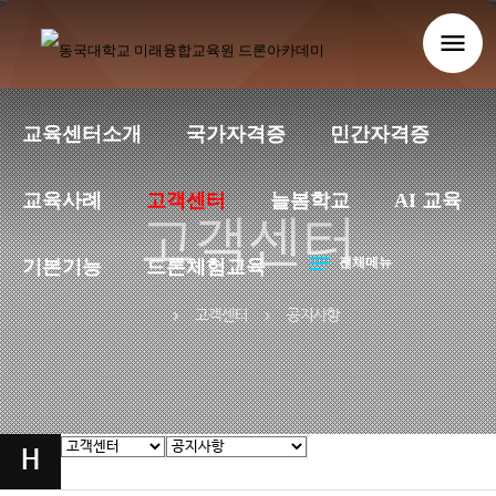
menu
교육센터소개
국가자격증
민간자격증
교육사례
고객센터
늘봄학교
AI 교육
고객센터
notes
전체메뉴
기본기능
드론체험교육
고객센터
공지사항
chevron_right
chevron_right
H