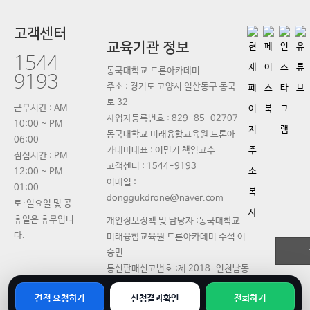
고객센터
교육기관 정보
1544-
동국대학교 드론아카데미
9193
주소 : 경기도 고양시 일산동구 동국
로 32
근무시간 : AM
사업자등록번호 :
829-85-02707
10:00 ~ PM
동국대학교 미래융합교육원 드론아
06:00
카데미대표 :
이민기 책임교수
점심시간 : PM
고객센터 :
1544-9193
12:00 ~ PM
이메일 :
01:00
donggukdrone@naver.com
토·일요일 및 공
휴일은 휴무입니
개인정보정책 및 담당자 :동국대학교
다.
미래융합교육원 드론아카데미 수석 이
승민
통신판매신고번호 :제 2018-인천남동
구-0323호
견적 요청하기
신청결과확인
전화하기
교육사업등록번호 :제 2023-1851호