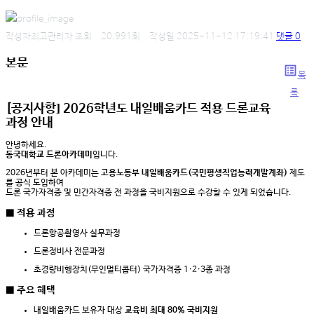
작성자
최고관리자
조회
20,991회
작성일
2025-11-12 17:19:41
댓글
0
본문
list_alt
목
록
[공지사항] 2026학년도 내일배움카드 적용 드론교육
과정 안내
안녕하세요.
동국대학교 드론아카데미
입니다.
2026년부터 본 아카데미는
고용노동부 내일배움카드(국민평생직업능력개발계좌)
제도
를 공식 도입하여
드론 국가자격증 및 민간자격증 전 과정을 국비지원으로 수강할 수 있게 되었습니다.
■ 적용 과정
드론항공촬영사 실무과정
드론정비사 전문과정
초경량비행장치(무인멀티콥터) 국가자격증 1·2·3종 과정
■ 주요 혜택
내일배움카드 보유자 대상
교육비 최대 80% 국비지원