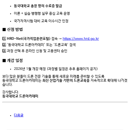
동국대학교 총장 명의 수료증 발급
이론 + 실습 병행형 실무 중심 교육 운영
국가자격시험 대비 교육 이수시간 인정
■ 신청 방법
1️⃣
HRD-Net(국가직업훈련포털)
접속 →
https://www.hrd.go.kr
2️⃣ ‘동국대학교 드론아카데미’ 또는 ‘드론교육’ 검색
3️⃣ 과정 선택 후 온라인 신청 및 고용센터 승인
■ 개강 일정
2026년 1월 개강 예정 (과정별 일정은 추후 홈페이지 공지)
보다 많은 분들이 드론 전문 기술을 통해 새로운 미래를 준비할 수 있도록
동국대학교 드론아카데미는
최신 산업기술 기반의 드론교육
을 지속적으로 확대해 나가겠
습니다.
감사합니다.
동국대학교 드론아카데미
다음글