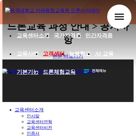
2026학년도 내일배움카드 적용
menu
드론교육 과정 안내 > 공지사
교육센터소개
국가자격증
민간자격증
항
교육사례
고객센터
늘봄학교
AI 교육
본문 바로가기
notes
전체메뉴
기본기능
드론체험교육
교육센터소개
인사말
교육센터연혁
교육센터비전
인증서