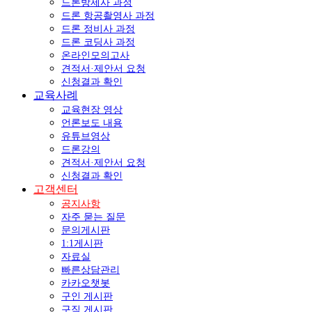
드론방제사 과정
드론 항공촬영사 과정
드론 정비사 과정
드론 코딩사 과정
온라인모의고사
견적서·제안서 요청
신청결과 확인
교육사례
교육현장 영상
언론보도 내용
유튜브영상
드론강의
견적서·제안서 요청
신청결과 확인
고객센터
공지사항
자주 묻는 질문
문의게시판
1:1게시판
자료실
빠른상담관리
카카오챗봇
구인 게시판
구직 게시판