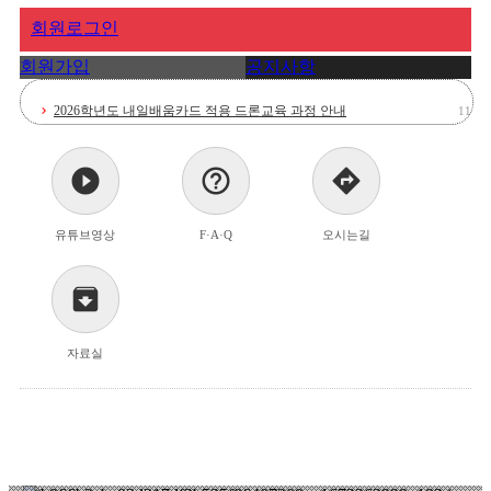
회원로그인
회원가입
공지사항
2026학년도 내일배움카드 적용 드론교육 과정 안내
11-12
chevron_right
드론 국가자격증 과정 1종/2종/3종 자격과정 수강 …
04-30
chevron_right
play_circle_filled
help_outline
directions
드론 국가자격증 과정 1종/2종/3종 자격과정 수강 …
04-30
chevron_right
유튜브영상
F·A·Q
오시는길
동국대학교 미래융합교육원 드론아카데미 홈페이지 개설 안…
02-11
chevron_right
archive
자료실